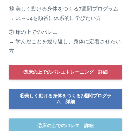
⑥ 美しく動ける身体をつくる7週間プログラム
→ 01～04を順番に体系的に学びたい方
⑦ 床の上でのバレエ
→ 学んだことを繰り返し、身体に定着させたい
方
⑤床の上でのバレエトレーニング 詳細
⑥美しく動ける身体をつくる7週間プログラ
ム 詳細
⑦床の上でのバレエ 詳細