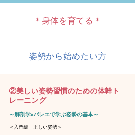
＊身体を育てる＊
姿勢から始めたい方
②美しい姿勢習慣のための体幹ト
レーニング
～解剖学×バレエで学ぶ姿勢の基本～
＜入門編 正しい姿勢＞