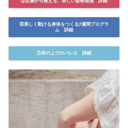
③足裏から整える、美しい姿勢習慣 詳細
⑥美しく動ける身体をつくる7週間プログラ
ム 詳細
⑦床の上でのバレエ 詳細