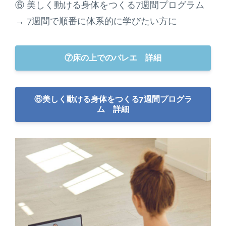
⑥ 美しく動ける身体をつくる7週間プログラム
→ 7週間で順番に体系的に学びたい方に
⑦床の上でのバレエ 詳細
⑥美しく動ける身体をつくる7週間プログラ
ム 詳細