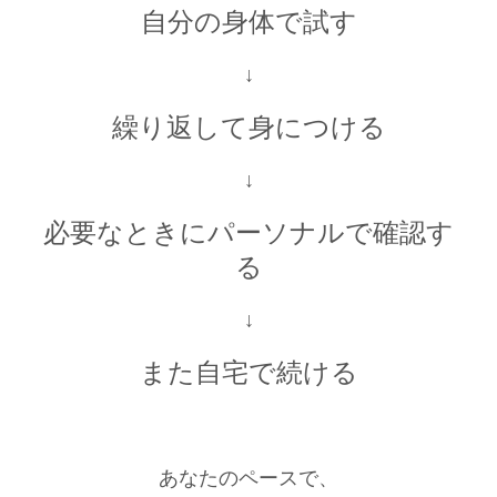
自分の身体で試す
↓
繰り返して身につける
↓
必要なときにパーソナルで確認す
る
↓
また自宅で続ける
あなたのペースで、