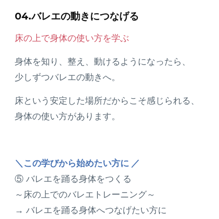
04.バレエの動きにつなげる
床の上で身体の使い方を学ぶ
身体を知り、整え、動けるようになったら、
少しずつバレエの動きへ。
床という安定した場所だからこそ感じられる、
身体の使い方があります。
＼この学びから始めたい方に ／
⑤ バレエを踊る身体をつくる
～床の上でのバレエトレーニング～
→ バレエを踊る身体へつなげたい方に