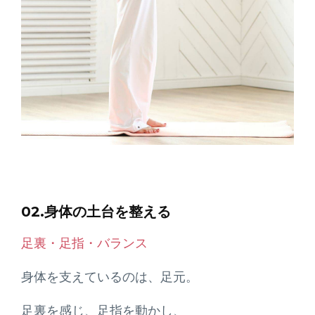
02.身体の土台を整える
足裏・足指・バランス
身体を支えているのは、足元。
足裏を感じ、足指を動かし、