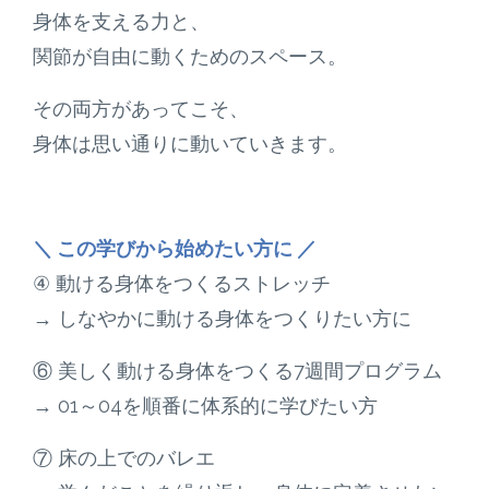
身体を支える力と、
関節が自由に動くためのスペース。
その両方があってこそ、
身体は思い通りに動いていきます。
＼ この学びから始めたい方に ／
④ 動ける身体をつくるストレッチ
→ しなやかに動ける身体をつくりたい方に
⑥ 美しく動ける身体をつくる7週間プログラム
→ 01～04を順番に体系的に学びたい方
⑦ 床の上でのバレエ