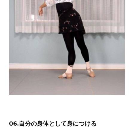
06.自分の身体として身につける