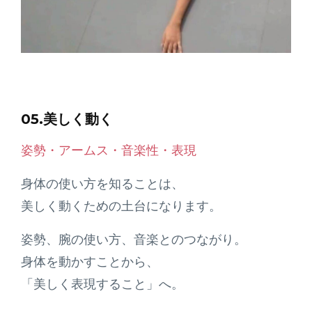
05.美しく動く
姿勢・アームス・音楽性・表現
身体の使い方を知ることは、
美しく動くための土台になります。
姿勢、腕の使い方、音楽とのつながり。
身体を動かすことから、
「美しく表現すること」へ。