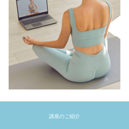
講座のご紹介