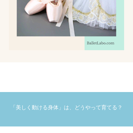
「美しく動ける身体」は、どうやって育てる？