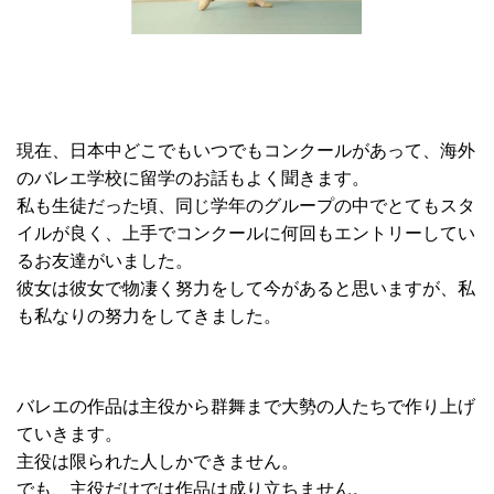
現在、日本中どこでもいつでもコンクールがあって、海外
のバレエ学校に留学のお話もよく聞きます。
私も生徒だった頃、同じ学年のグループの中でとてもスタ
イルが良く、上手でコンクールに何回もエントリーしてい
るお友達がいました。
彼女は彼女で物凄く努力をして今があると思いますが、私
も私なりの努力をしてきました。
バレエの作品は主役から群舞まで大勢の人たちで作り上げ
ていきます。
主役は限られた人しかできません。
でも、主役だけでは作品は成り立ちません。