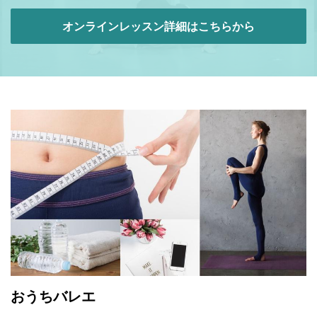
オンラインレッスン詳細はこちらから
おうちバレエ