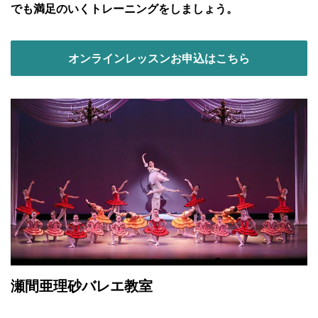
でも満足のいくトレーニングをしましょう。
オンラインレッスンお申込はこちら
瀬間亜理砂バレエ教室