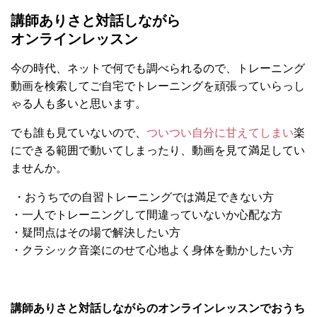
講師ありさと対話しながら
オンラインレッスン
今の時代、ネットで何でも調べられるので、トレーニング
動画を検索してご自宅でトレーニングを頑張っていらっし
ゃる人も多いと思います。
でも誰も見ていないので、
ついつい自分に甘えてしまい
楽
にできる範囲で動いてしまったり、動画を見て満足してい
ませんか。
・おうちでの自習トレーニングでは満足できない方
・一人でトレーニングして間違っていないか心配な方
・疑問点はその場で解決したい方
・クラシック音楽にのせて心地よく身体を動かしたい方
講師ありさと対話しながらのオンラインレッスンでおうち