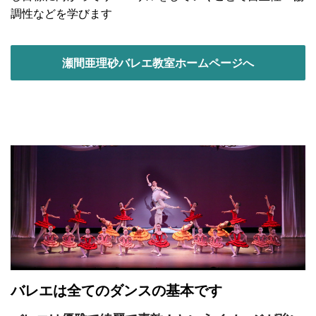
調性などを学びます
瀬間亜理砂バレエ教室ホームページへ
バレエは全てのダンスの基本です