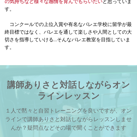
の気持ちなど様々な感情を育んでもらいたい
と思っていま
す。
コンクールでの上位入賞や有名なバレエ学校に留学が最
終目標ではなく、バレエを通して楽しさや人間としての大
切さを指導していける…そんなバレエ教室を目指していま
す。
講師ありさと対話しながらオン
ラインレッスン
１人で黙々と自習トレーニングを良いですが、オン
ラインで講師ありさと対話しながらレッスンしませ
んか？疑問点などその場で聞くことができます