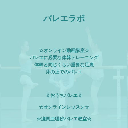
バレエラボ
☆オンライン動画講座☆
バレエに必要な
体幹トレーニング
体幹と同じくらい重要な足裏
床の上でのバレエ
☆おうちバレエ☆
☆オンラインレッスン☆
☆瀬間亜理砂バレエ教室☆